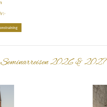
n
ch
✨
nstraining
Seminarreisen 2026 & 2027