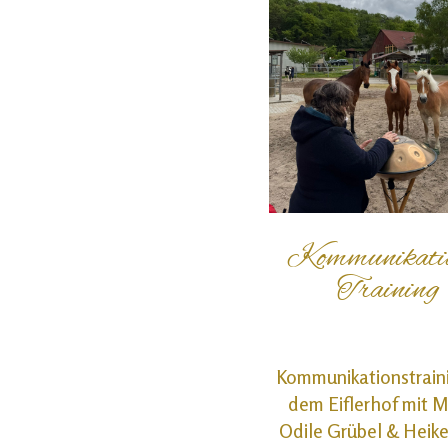
Kommunikati
Training
Kommunikationstrain
dem Eiflerhof mit
M
Odile Grübel & Heik