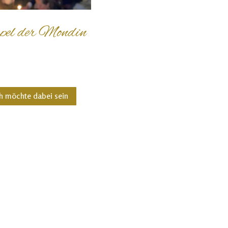
pel der Mondin
h möchte dabei sein