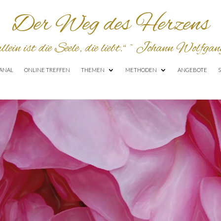
Der Weg des Herzens
allein
ist
die
S
eele
,
die
liebt
.“ ~
Johann Wolfgang
ANAL
ONLINE TREFFEN
THEMEN
METHODEN
ANGEBOTE