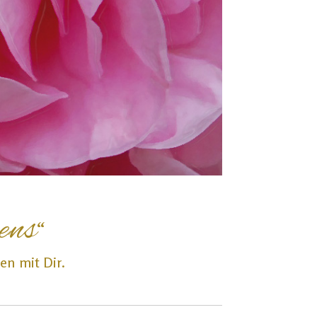
ens“
n mit Dir.