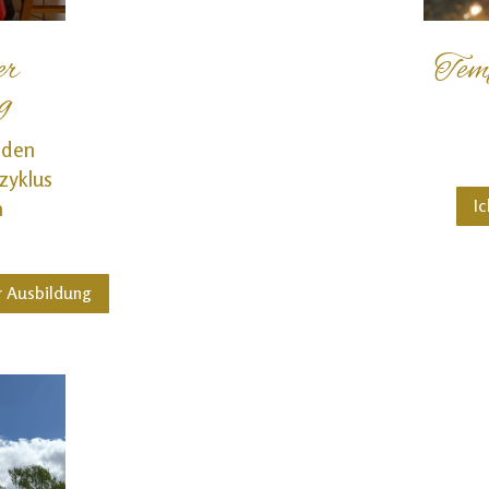
er
Tem
g
 den
zyklus
Ic
n
r Ausbildung