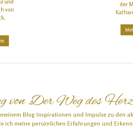
ul und
der M
ch von
Kathare
ck.
Meh
ein
g von „Der Weg des Herz
f meinem Blog Inspirationen und Impulse zu den ak
e ich meine persönlichen Erfahrungen und Erkennt