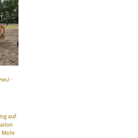
ons-
ing auf
arion
e Mohr