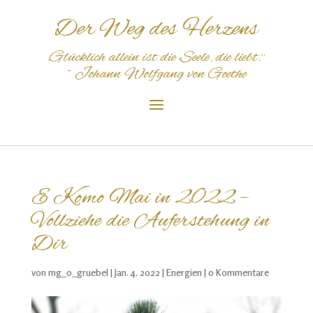
Der Weg des Herzens
„Glücklich
allein
ist
die
S
eele
,
die
liebt
.“
~
Johann Wolfgang von Goethe
E Komo Mai in 2022 –
Vollziehe die Auferstehung in
Dir
von
mg_o_gruebel
|
Jan. 4, 2022
|
Energien
|
0 Kommentare