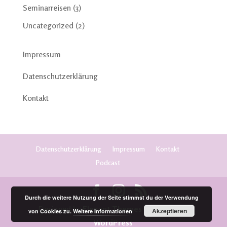
Seminarreisen
(3)
Uncategorized
(2)
Impressum
Datenschutzerklärung
Kontakt
Datenschutzerklärung
Impressum
Kontakt
Podcast
Durch die weitere Nutzung der Seite stimmst du der Verwendung
Designed by
Elegant Themes
| Powered by
Akzeptieren
von Cookies zu.
Weitere Informationen
WordPress