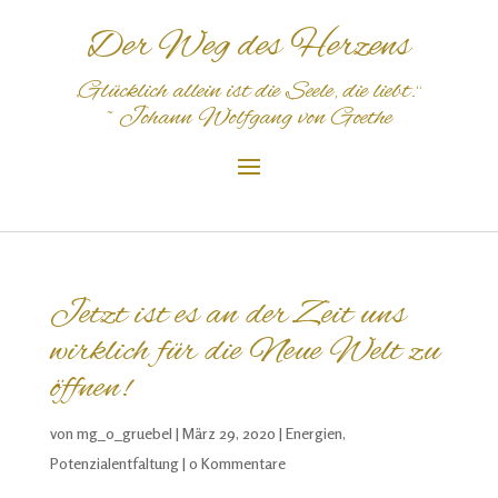
Der Weg des Herzens
„Glücklich
allein
ist
die
S
eele
,
die
liebt
.“
~
Johann Wolfgang von Goethe
Jetzt ist es an der Zeit uns
wirklich für die Neue Welt zu
öffnen!
von
mg_o_gruebel
|
März 29, 2020
|
Energien
,
Potenzialentfaltung
|
0 Kommentare