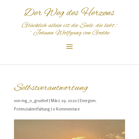
Der Weg des Herzens
„Glücklich
allein
ist
die
S
eele
,
die
liebt
.“
~
Johann Wolfgang von Goethe
Selbstverantwortung
von
mg_o_gruebel
|
März 29, 2020
|
Energien
,
Potenzialentfaltung
|
0 Kommentare