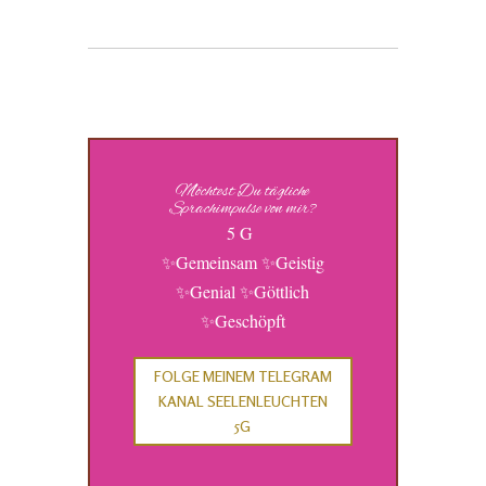
Möchtest Du tägliche
Sprachimpulse von mir?
5 G
✨Gemeinsam ✨Geistig
✨Genial ✨Göttlich
✨Geschöpft
FOLGE MEINEM TELEGRAM
KANAL SEELENLEUCHTEN
5G