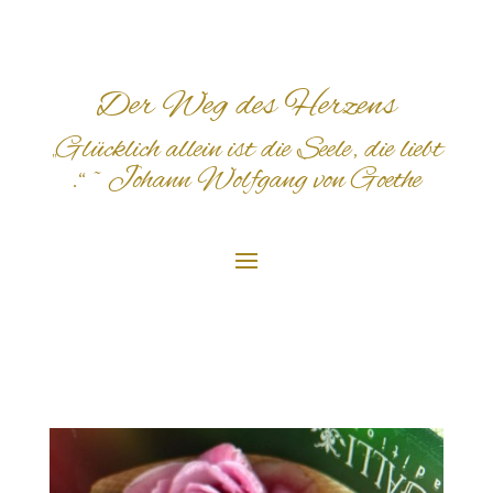
Der Weg des Herzens
„Glücklich
allein
ist
die
S
eele
,
die
liebt
.“ ~
Johann Wolfgang von Goethe